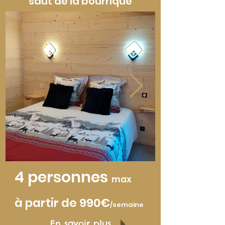
saut de la bourrique
4 personnes
max
à partir de 990
€
/sem
aine
En savoir plus