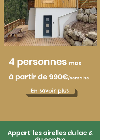
4 personnes
max
à partir de 990
€
/sem
aine
En savoir plus
Appart' les airelles du lac &
du centre