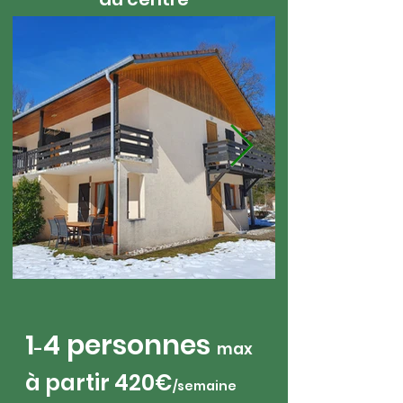
1
4 personnes
-
max
à partir 420
€
/sem
aine