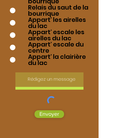
bourrique
Relais du saut de la
bourrique
Appart' les airelles
du lac
Appart' escale les
airelles du lac
Appart' escale du
centre
Appart' la clairière
du lac
Envoyer