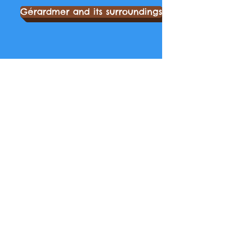
Gérardmer and its surroundings
06 12 90 63 54
claudiabozon@gmail.com
91 chemin de
Sapois
7 rue général de gaulle, 88400
Gérardmer
6 chemin des fontenottes,
88400 Gérardmer
3 impasse de la Goutte du
Chat, 88400 Gérardmer,
France