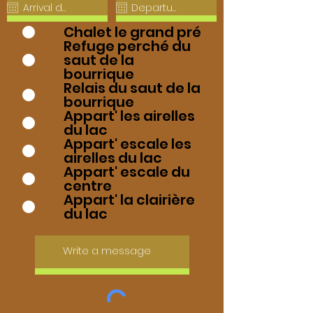
Chalet le grand pré
Refuge perché du
saut de la
bourrique
Relais du saut de la
bourrique
Appart' les airelles
du lac
Appart' escale les
airelles du lac
Appart' escale du
centre
Appart' la clairière
du lac